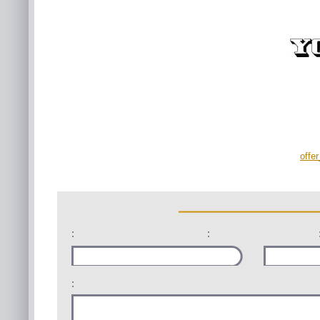
offe
:
:
: