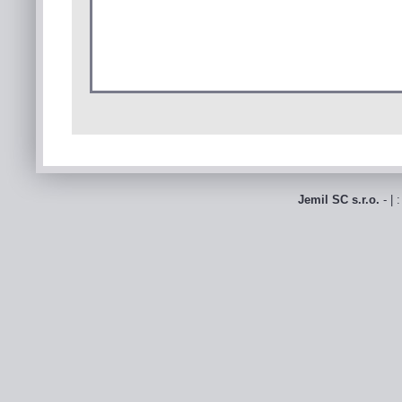
Jemil SC s.r.o.
- | 