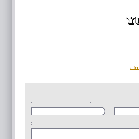
offe
:
:
: