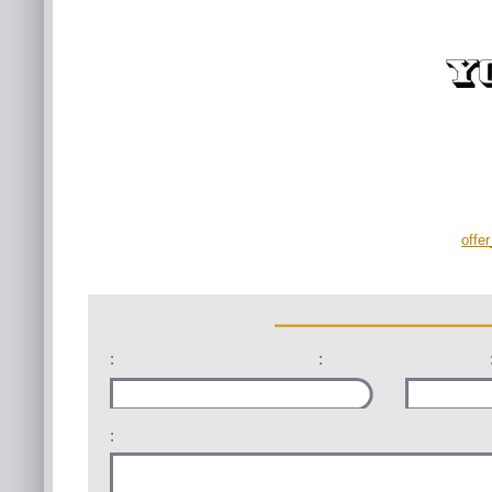
offe
:
:
: