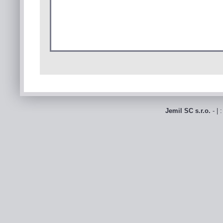
Jemil SC s.r.o.
- | 