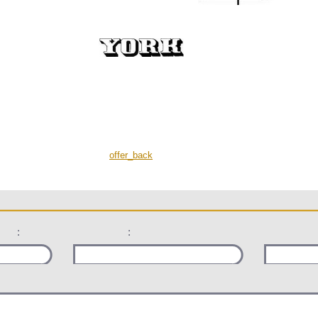
offer_back
:
: