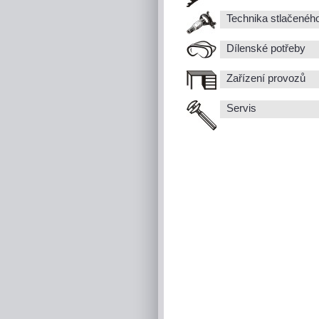
Technika stlačenéh
Dílenské potřeby
Zařízení provozů
Servis