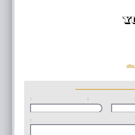
offe
:
:
: