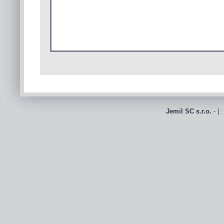
Jemil SC s.r.o.
- | 