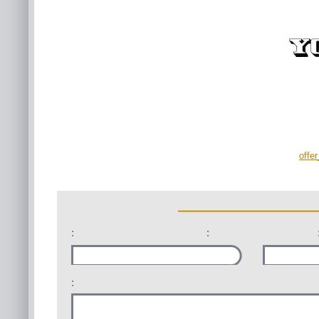
offe
:
:
: