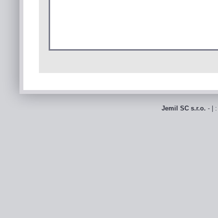
Jemil SC s.r.o.
- | 