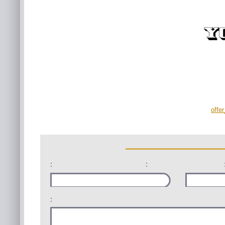
offe
:
:
: