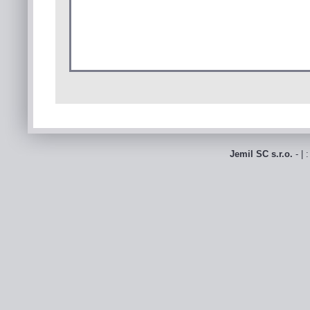
Jemil SC s.r.o.
- | 