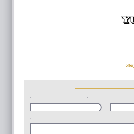
offe
:
:
: