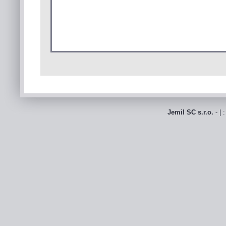
Jemil SC s.r.o.
- | 