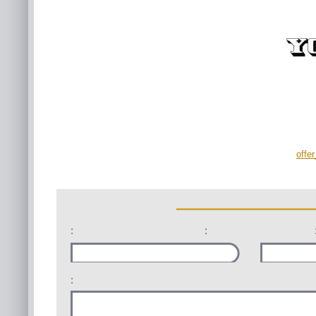
offe
:
:
: