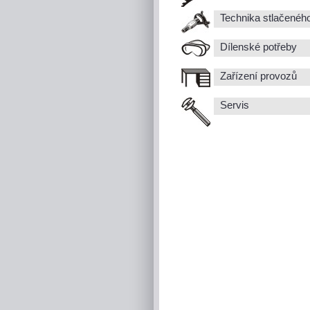
Technika stlačenéh
Dílenské potřeby
Zařízení provozů
Servis