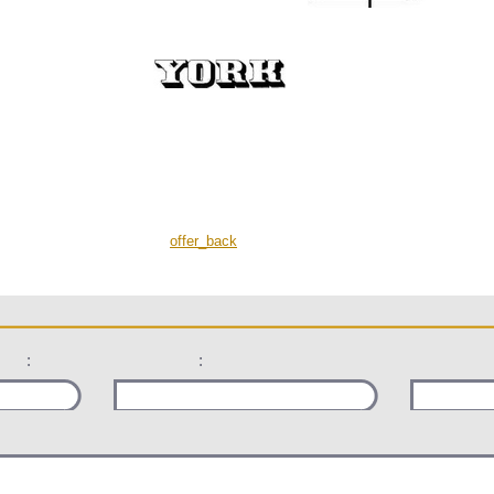
offer_back
:
: