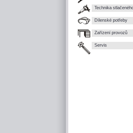
Technika stlačenéh
Dílenské potřeby
Zařízení provozů
Servis