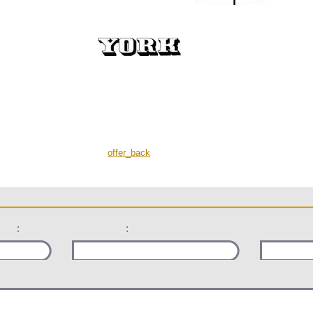
offer_back
:
: