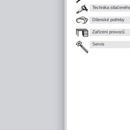
Technika stlačenéh
Dílenské potřeby
Zařízení provozů
Servis