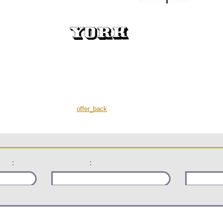
offer_back
:
: