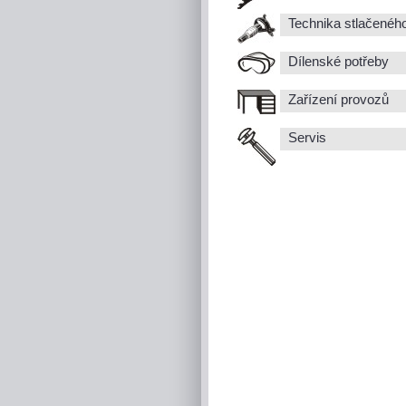
Technika stlačenéh
Dílenské potřeby
Zařízení provozů
Servis