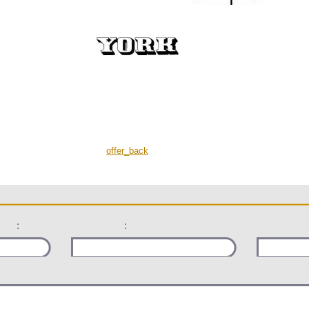
offer_back
:
: