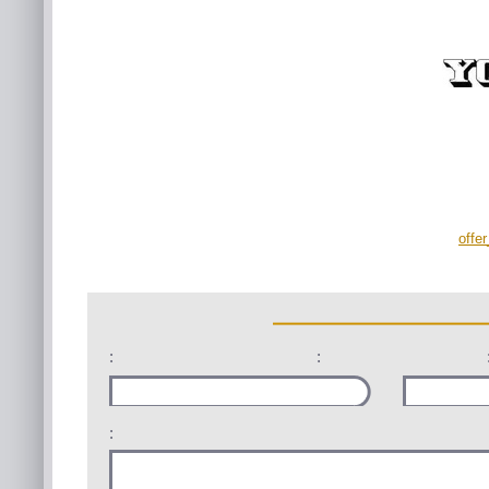
offe
:
:
: