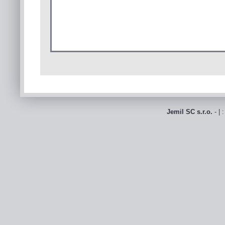
Jemil SC s.r.o.
- | 