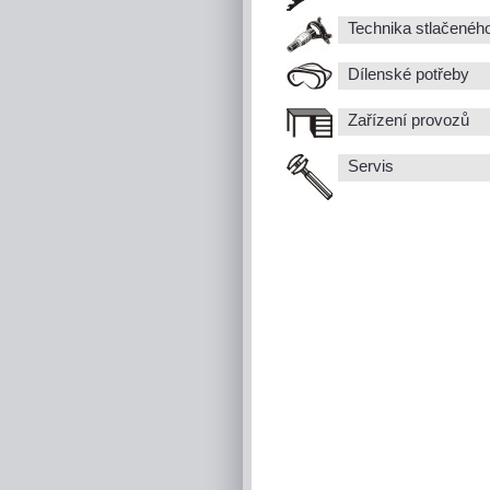
Technika stlačenéh
Dílenské potřeby
Zařízení provozů
Servis