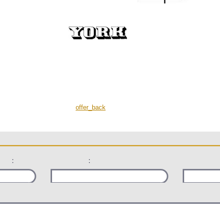
offer_back
:
: