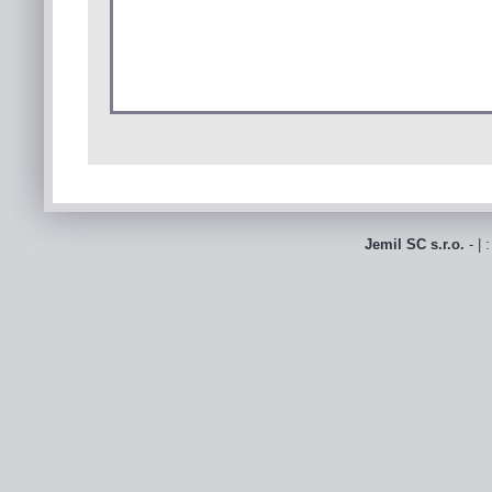
Jemil SC s.r.o.
- | 