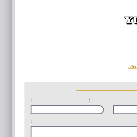
offe
:
:
: