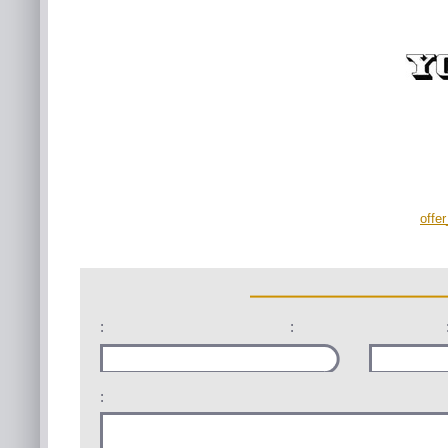
offe
:
:
: