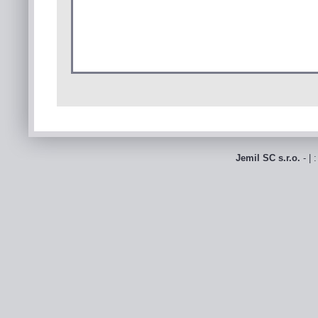
Jemil SC s.r.o.
- | 