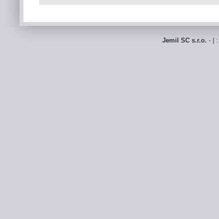
Jemil SC s.r.o.
- | 