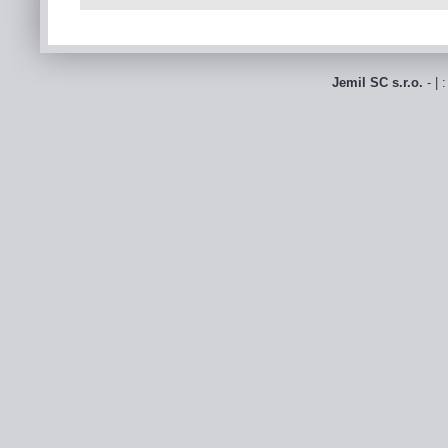
Jemil SC s.r.o.
- | 