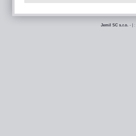
Jemil SC s.r.o.
- | 