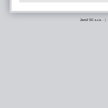
Jemil SC s.r.o.
- | 