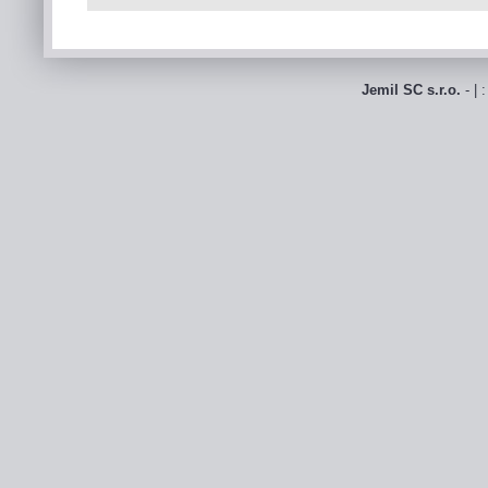
Jemil SC s.r.o.
- | 