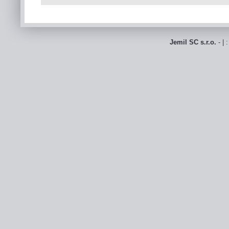
Jemil SC s.r.o.
- | 