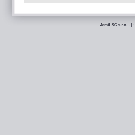
Jemil SC s.r.o.
- | 