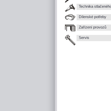
Technika stlačenéh
Dílenské potřeby
Zařízení provozů
Servis