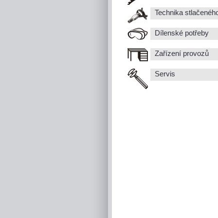
Technika stlačenéh
Dílenské potřeby
Zařízení provozů
Servis