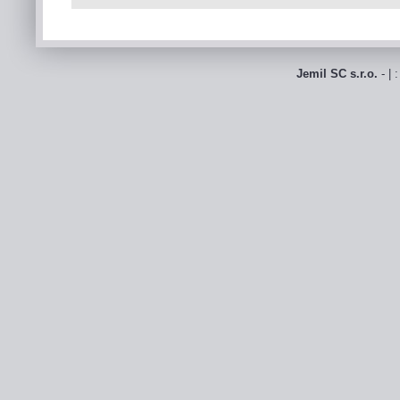
Jemil SC s.r.o.
- | 