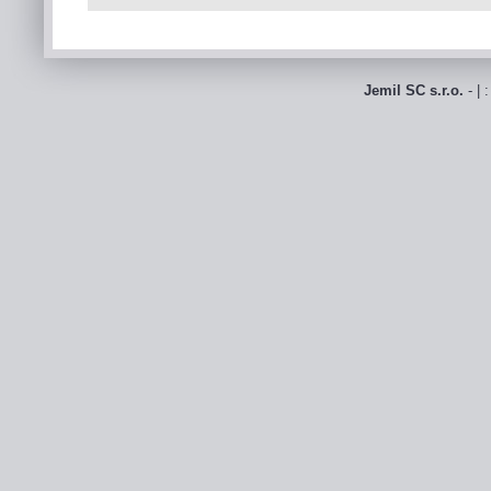
Jemil SC s.r.o.
- | 