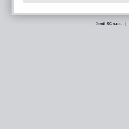
Jemil SC s.r.o.
- | 