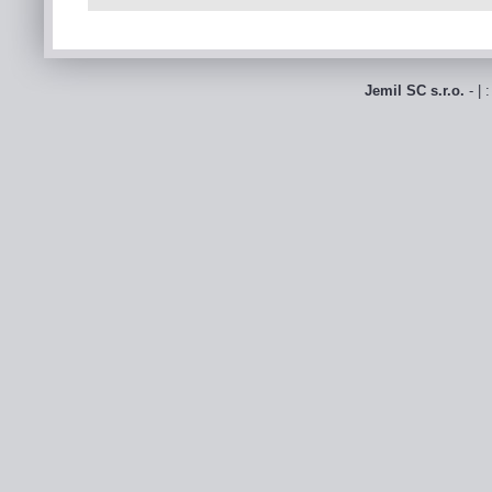
Jemil SC s.r.o.
- | 