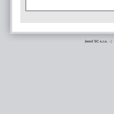
Jemil SC s.r.o.
- | 