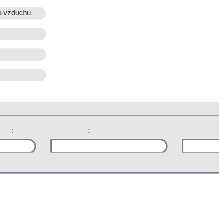
o vzduchu
:
: