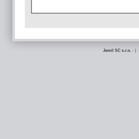
Jemil SC s.r.o.
- | 