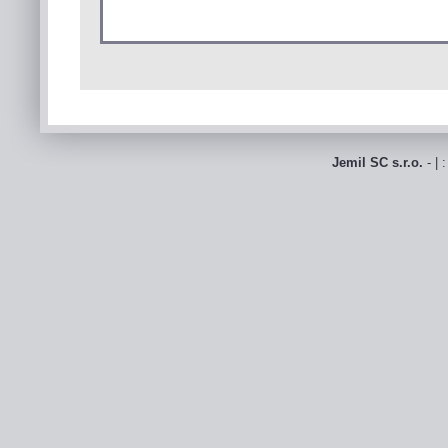
Jemil SC s.r.o.
- | 