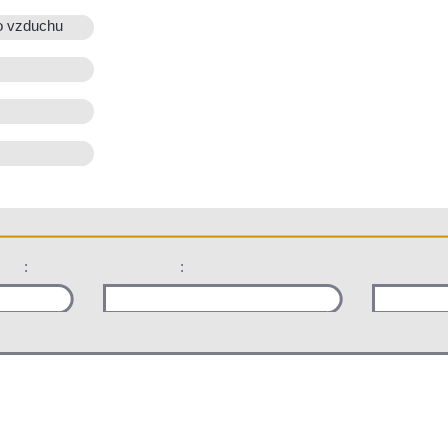
o vzduchu
:
: