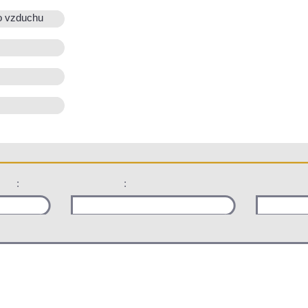
o vzduchu
:
: