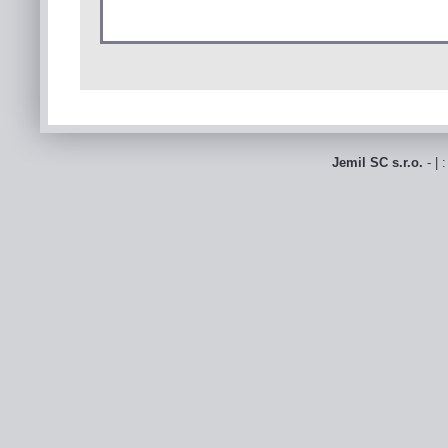
Jemil SC s.r.o.
- | 