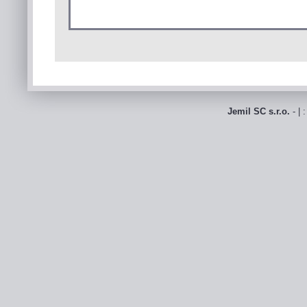
Jemil SC s.r.o.
- | 