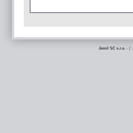
Jemil SC s.r.o.
- | 