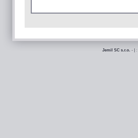
Jemil SC s.r.o.
- | 