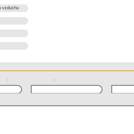
o vzduchu
:
: