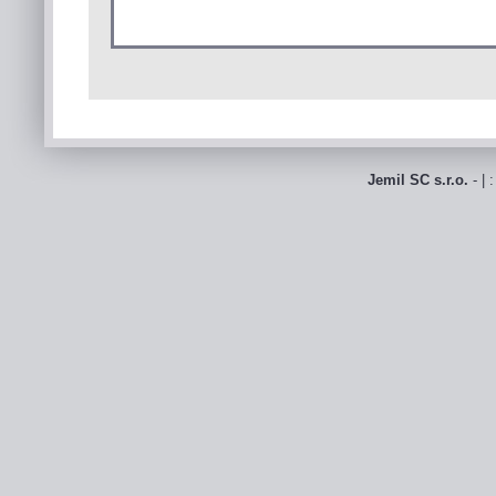
Jemil SC s.r.o.
- | 