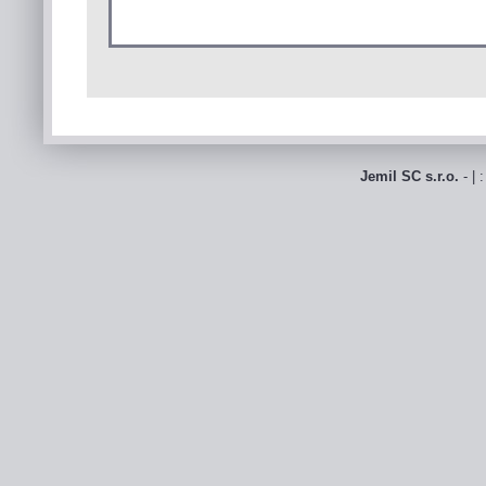
Jemil SC s.r.o.
- | 