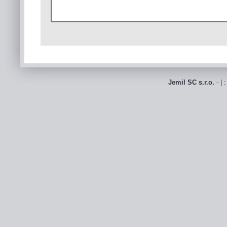
Jemil SC s.r.o.
- | 