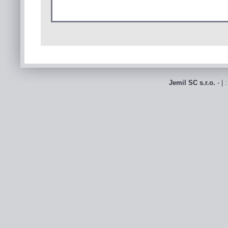
Jemil SC s.r.o.
- | 