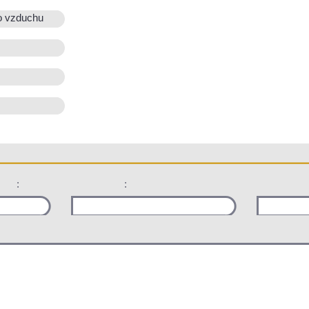
o vzduchu
:
: