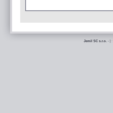
Jemil SC s.r.o.
- | 