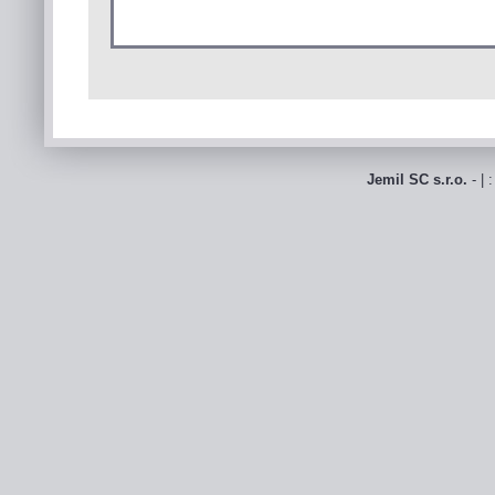
Jemil SC s.r.o.
- | 