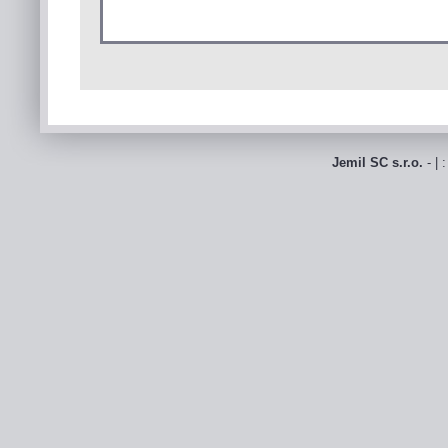
Jemil SC s.r.o.
- | 