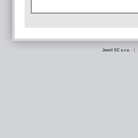
Jemil SC s.r.o.
- | 